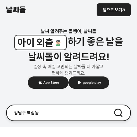
앱으로 보기
러닝
강아지 산책
날씨 알려주는 돌멩이, 날씨돌
하기 좋은 날을
아이 외출
골프
날씨돌이 알려드려요!
빨래
일상 속 매일 고민되는 날씨를 더 가깝고
편하게 챙겨드려요.
세차
러닝