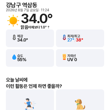
강남구 역삼동
2026년 8월 7일 금요일 · 11:24
34.0°
맑음
어제보다
1.0
°
체감
최저/최고
34.0°
27°
/
38°
습도
자외선
55%
UV 0
오늘 날씨에
이런 활동은 언제 하면 좋을까?